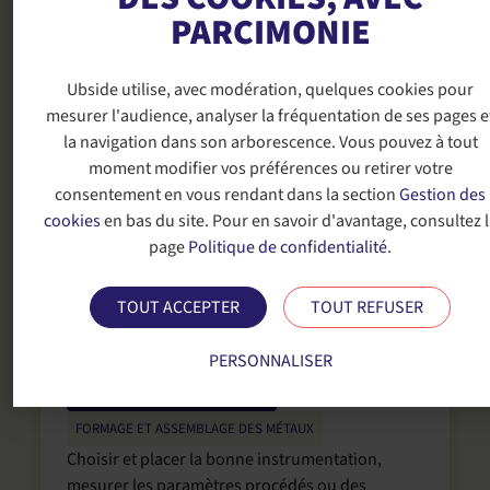
MISE EN ŒUVRE DES MATÉRIAUX
,
PARCIMONIE
RÉSERVOIRS SOUS PRESSION
FABRICATION ADDITIVE COMPOSITES
Ubside
utilise, avec modération, quelques cookies pour
Développer vos produits de demain en
mesurer l'audience, analyser la fréquentation de ses pages e
maitrisant ses impacts sur l’environnement dès
la navigation dans son arborescence. Vous pouvez à tout
la conception.
moment modifier vos préférences ou retirer votre
consentement en vous rendant dans la section
Gestion des
cookies
en bas du site. Pour en savoir d'avantage, consultez l
page
Politique de confidentialité
.
TOUT ACCEPTER
TOUT REFUSER
Modélisation multiphysique et
instrumentation des procédés
PERSONNALISER
MISE EN ŒUVRE DES MATÉRIAUX
FORMAGE ET ASSEMBLAGE DES MÉTAUX
Choisir et placer la bonne instrumentation,
mesurer les paramètres procédés ou des