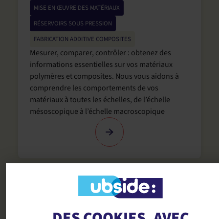
MISE EN ŒUVRE DES MATÉRIAUX
,
RÉSERVOIRS SOUS PRESSION
FABRICATION ADDITIVE COMPOSITES
Mesurer, comparer, contrôler : obtenez des
informations essentielles sur vos matériaux
polymères et composites. Nous vous aidons à
comprendre les comportements de vos
matériaux à toutes les échelles, de l’échelle
mésoscopique à l’échelle macroscopique
Éco-conception et ACV
MATÉRIAUX POLYMÈRES DURABLES
,
DES COOKIES, AVEC