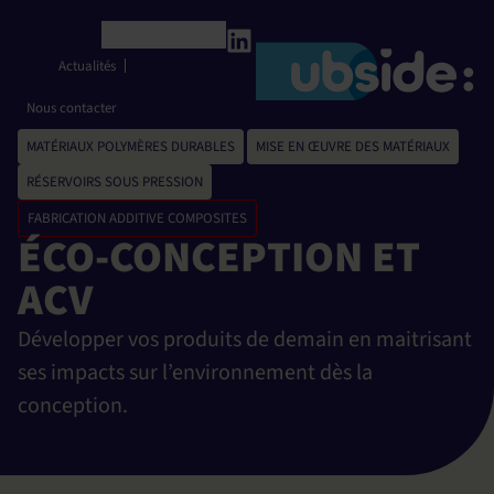
Panneau de gestion des cookies
Français
Actualités
Nous contacter
MATÉRIAUX POLYMÈRES DURABLES
,
MISE EN ŒUVRE DES MATÉRIAUX
,
RÉSERVOIRS SOUS PRESSION
FABRICATION ADDITIVE COMPOSITES
ÉCO-CONCEPTION ET
ACV
Développer vos produits de demain en maitrisant
ses impacts sur l’environnement dès la
conception.