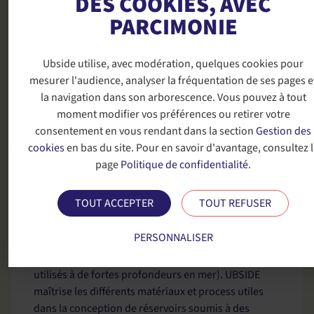
DES COOKIES, AVEC
Notre centre technique intégré nous permet de
PARCIMONIE
tester, valider et mettre en œuvre directement les
solutions que nous développons avec vous.
Ubside
utilise, avec modération, quelques cookies pour
mesurer l'audience, analyser la fréquentation de ses pages e
la navigation dans son arborescence. Vous pouvez à tout
moment modifier vos préférences ou retirer votre
DOMAINES
D'ACTIVITÉS
consentement en vous rendant dans la section
Gestion des
cookies
en bas du site. Pour en savoir d'avantage, consultez l
Conception de réservoirs pression
page
Politique de confidentialité
.
UBSIDE et la plateforme universitaire ComposiTIC
TOUT ACCEPTER
TOUT REFUSER
ont acquis ces dernières années de vraies
compétences en conception et dimensionnement de
PERSONNALISER
réservoirs gazeux soumis à des pressions internes
ou à des dépressions externes (cas des conteneurs
utilisés à de fortes profondeurs en mer). UBSIDE
maîtrise les différents matériaux et process utiles
dans la conception de réservoirs soumis à des