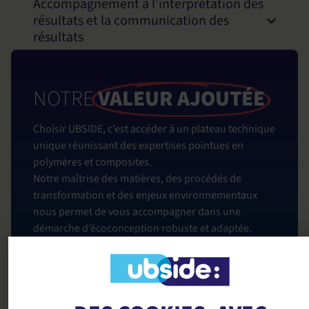
Accompagnement à l’interprétation des
résultats et la communication des
résultats
NOTRE
VALEUR AJOUTÉE
Choisir UBSIDE, c’est accéder à un plateau technique
unique réunissant des expertises pointues en
polymères et composites.
Notre maîtrise des matières, des procédés de
transformation et des enjeux environnementaux
nous permet de vous accompagner dans une
démarche d’écoconception robuste et adaptée.
Grâce à nos outils et compétences en analyse de
cycle de vie, nous produisons des données précises,
bien plus fiables que celles issues de bases
génériques.