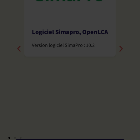
Logiciel Simapro, OpenLCA
Base
Ecoi
Version logiciel SimaPro : 10.2
Envi
Versio
3.11
ce