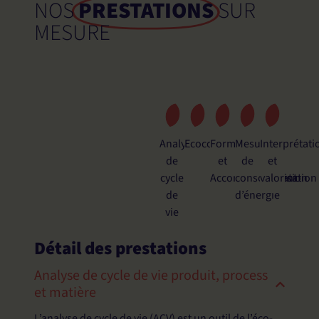
NOS
PRESTATIONS
SUR
MESURE
Analyse
Ecoconception
Formation
Mesures
Interprétati
de
et
de
et
cycle
Accompagnement
consommation
valorisation
de
d’énergie
vie
Détail des prestations
Analyse de cycle de vie produit, process
et matière
L’analyse de cycle de vie (ACV) est un outil de l’éco-