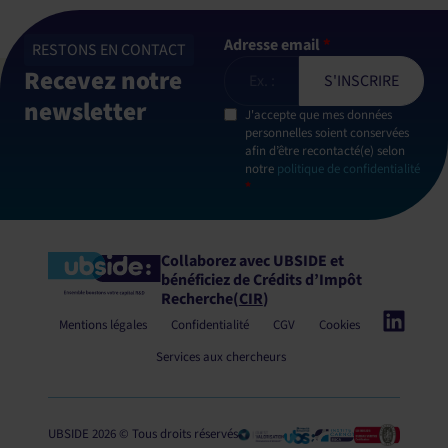
Adresse email
*
RESTONS EN CONTACT
Recevez notre
newsletter
J'accepte que mes données
personnelles soient conservées
afin d’être recontacté(e) selon
notre
politique de confidentialité
*
Collaborez avec UBSIDE et
bénéficiez
de Crédits d’Impôt
Recherche
(
CIR
)
Mentions légales
Confidentialité
CGV
Cookies
Services aux chercheurs
UBSIDE 2026 © Tous droits réservés