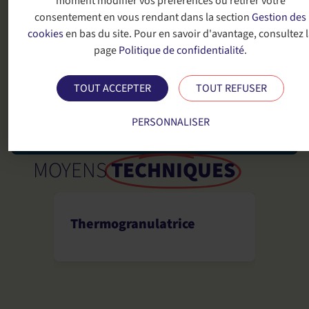
moment modifier vos préférences ou retirer votre
consentement en vous rendant dans la section
Gestion des
cookies
en bas du site. Pour en savoir d'avantage, consultez l
page
Politique de confidentialité
.
TOUT ACCEPTER
TOUT REFUSER
PERSONNALISER
MOYENS
TECHNIQUES
Thermogranulatrice
Pièc
gran