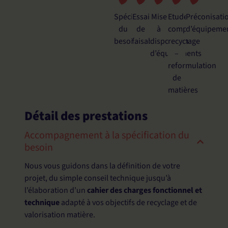
Spécification
Essai
Mise
Etude
Préconisati
du
de
à
complète
d’équipeme
besoin
faisabilité
disposition
recyclage
d’équipements
–
reformulation
de
matières
Détail des prestations
Accompagnement à la spécification du
besoin
Nous vous guidons dans la définition de votre
projet, du simple conseil technique jusqu’à
l’élaboration d’un
cahier des charges fonctionnel et
technique
adapté à vos objectifs de recyclage et de
valorisation matière.