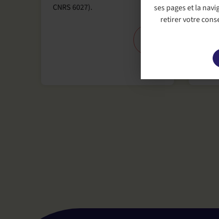
est u
CNRS 6027).
ses pages et la nav
en in
retirer votre con
des s