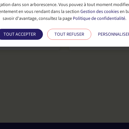
n laboratoire de référence
igation dans son arborescence. Vous pouvez à tout moment modifie
génierie des matériaux et
sentement en vous rendant dans la section
Gestion des cookies
en ba
ystèmes mécaniques.
savoir d'avantage, consultez la page
Politique de confidentialité
.
TOUT ACCEPTER
TOUT REFUSER
PERSONNALISE