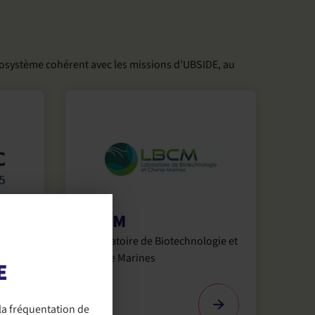
osystème cohérent avec les missions d’UBSIDE, au
LBCM
Laboratoire de Biotechnologie et
n, de
Chimie Marines
E
la fréquentation de