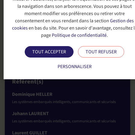
Les interfaces homme-machine et les facteurs
la navigation dans son arborescence. Vous pouvez à tout
humains,
moment modifier vos préférences ou retirer votre
Les systèmes d’information géographique (SIG),
consentement en vous rendant dans la section
Gestion des
L’aide à la décision, recherche opérationnelle et le
cookies
en bas du site. Pour en savoir d'avantage, consultez l
jumeau numérique.
page
Politique de confidentialité
.
Engagé dans une dynamique de
recherche appliquée et de
TOUT ACCEPTER
TOUT REFUSER
transfert technologique
, le laboratoire collabore étroitement
avec les industriels et les acteurs institutionnels du territoire,
PERSONNALISER
au service de l’innovation et de la société.
Référent(s)
Dominique HELLER
Les systèmes embarqués intelligents, communicants et sécurisés
Johann LAURENT
Les systèmes embarqués intelligents, communicants et sécurisés
Laurent GUILLET