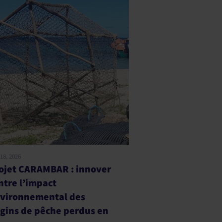
juin 5, 2026
Emballage biodégradable 
analyse de l’impact du
règlement européen PPW
sur les choix industriels
BAR : innover
ct
ntal des
che perdus en