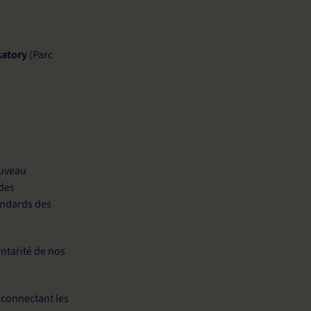
satory
(Parc
ouveau
 des
andards des
ntarité de nos
n connectant les