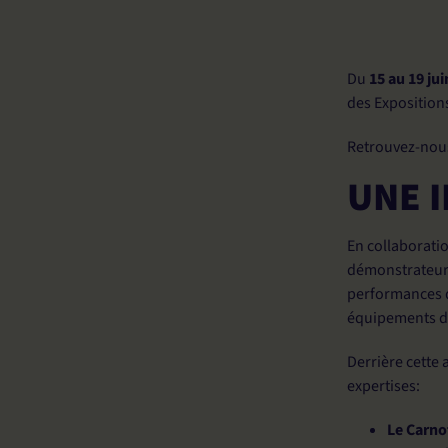
Du
15 au 19 ju
des Expositions
Retrouvez-nou
UNE 
En collaborati
démonstrateur
performances d
équipements de
Derrière cette
expertises
:
Le
Carno