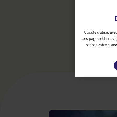
d’échanger sur
composites ave
Vous souhaitez
organiser une 
Ubside
utilise, av
par
email,
par 
ses pages et la nav
retirer votre con
On vous attend 