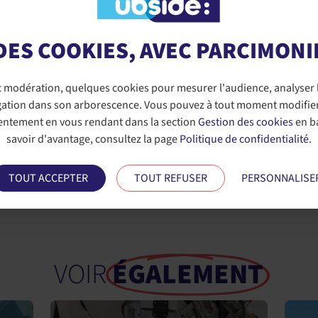
 vos propres défis industriels ou simplement d’accord pour refaire
c nous, notre porte vous est grande ouverte.
DES COOKIES, AVEC PARCIMONI
 planifier un moment privilégié ?
Pour réserver un créneau d’éch
rencontre avec nos experts sur place, n’hésitez pas à contacter Fré
ec modération, quelques cookies pour mesurer l'audience, analyser 
téléphone au +33 (0)6 12 32 91 43 ou en passant par notre
formulair
igation dans son arborescence. Vous pouvez à tout moment modifie
sentement en vous rendant dans la section
Gestion des cookies
en ba
pour vous révéler l’avenir du composite !
savoir d'avantage, consultez la page
Politique de confidentialité
.
TOUT ACCEPTER
TOUT REFUSER
PERSONNALISE
VOIR
ÉGALEMENT