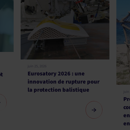
juin 25, 2026
Eurosatory 2026 : une
innovation de rupture pour
la protection balistique
juin 18, 2026
Projet CARAM
contre l’impa
environneme
engins de pê