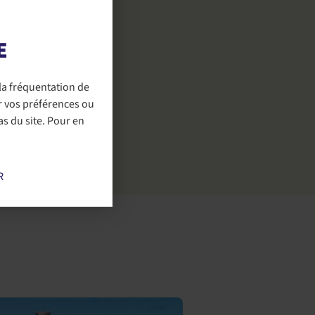
 le monde des
E
ange ou
déric Fourreau
la fréquentation de
e de contact
.
r vos préférences ou
s du site. Pour en
R