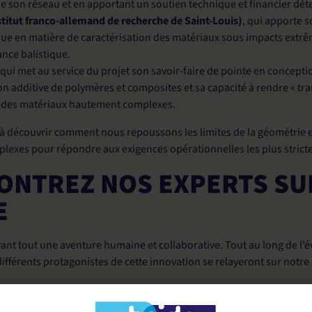
de son réseau et en apportant un soutien technique et financier dé
stitut franco-allemand de recherche de Saint-Louis)
, qui apporte 
que en matière de caractérisation des matériaux sous impacts extrê
nce balistique
.
 qui met au service du projet son savoir-faire de pointe en
conceptio
on additive
de polymères et composites et sa capacité à rendre « tr
r des matériaux hautement complexes
.
à découvrir comment nous repoussons les limites de la géométrie e
lexes pour répondre aux exigences opérationnelles les plus stricte
ONTREZ NOS EXPERTS SU
E
vant tout une aventure humaine et collaborative. Tout au long de l’
différents protagonistes de cette innovation se relayeront sur notr
 curieux de découvrir notre mystérieux démonstrateur en exclusivi