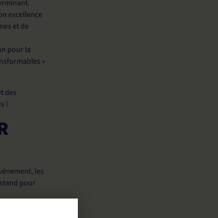
terminant
.
son excellence
mes et de
n pour la
ansformables »
t des
s !
R
événement, les
e stand pour
té, désireux