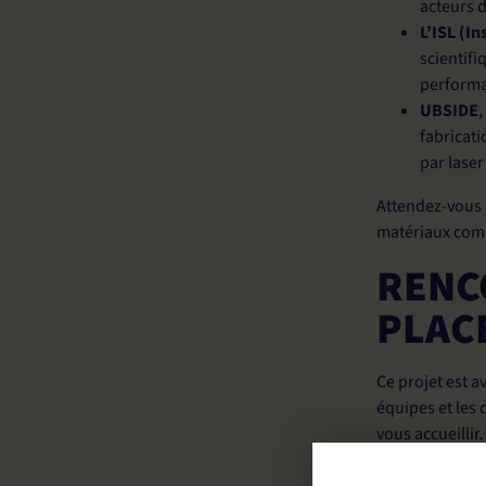
acteurs 
L’
ISL (In
scientifi
performa
UBSIDE
,
fabricati
par lase
Attendez-vous 
matériaux comp
RENC
PLAC
Ce projet est a
équipes et les 
vous accueillir.
Que vous soyez