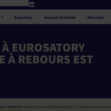
 ?
Expertises
Secteurs d’activité
Réussites
E À EUROSATORY
TE À REBOURS EST
ueil
Actualités
UBSIDE s’invite à EUROSATORY 2026 : Le compte à rebours est lan